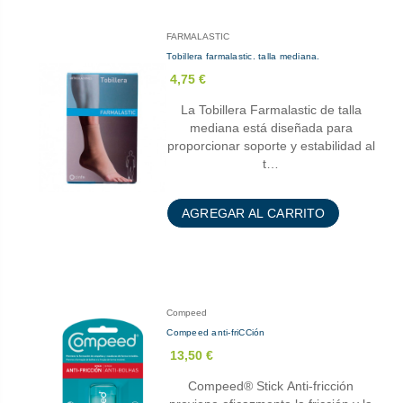
FARMALASTIC
Tobillera farmalastic. talla mediana.
4,75 €
La Tobillera Farmalastic de talla
mediana está diseñada para
proporcionar soporte y estabilidad al
t…
AGREGAR AL CARRITO
Compeed
Compeed anti-friCCión
13,50 €
Compeed® Stick Anti-fricción