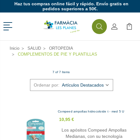
Haz tus compras online fácil y rápido. Envío gratis en
pedidos superiores a 50€.
Menú
Buscar
Mi Cuenta
Mi Ca
Buscar
Inicio
SALUD
ORTOPEDIA
COMPLEMENTOS DE PIE Y PLANTILLAS
7 of 7 Items
Ordenar por:
Compeed ampollas hidrocoloide t - med 5 U
10,95 €
Los apósitos Compeed Ampollas
Medianas, con su tecnología