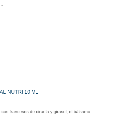
o…
AL NUTRI 10 ML
icos franceses de ciruela y girasol, el bálsamo
…