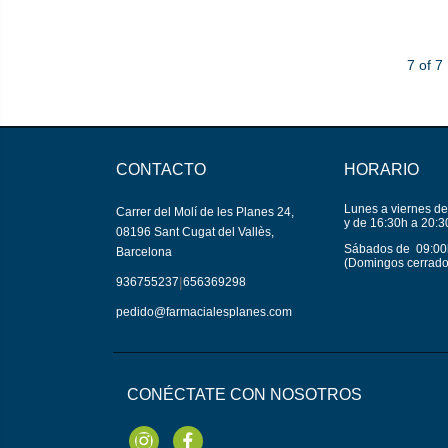
7 of 7
CONTACTO
HORARIO
Lunes a viernes de
Carrer del Molí de les Planes 24,
y de 16:30h a 20:3
08196 Sant Cugat del Vallès,
Sábados de 09:00
Barcelona
(Domingos cerrado
|
936755237
656369298
pedido@farmacialesplanes.com
CONÉCTATE CON NOSOTROS