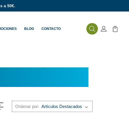
s a 50€.
MOCIONES
BLOG
CONTACTO
Buscar
Mi Cuenta
Mi Carr
Ordenar por: