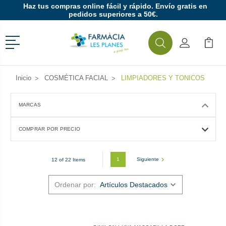
Haz tus compras online fácil y rápido. Envío gratis en
pedidos superiores a 50€.
Menú
Buscar
Mi Cuenta
Mi Ca
Buscar
Inicio
COSMÉTICA FACIAL
LIMPIADORES Y TONICOS
MARCAS
COMPRAR POR PRECIO
1
Siguiente
12 of 22 Items
Ordenar por: