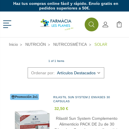
Haz tus compras online fácil y rápido. Envío gratis en
pedidos superiores a 50€.
Menú
Buscar
Mi Cuenta
Mi Ca
Buscar
Inicio
NUTRICIÓN
NUTRICOSMÉTICA
SOLAR
1 of 1 Items
Ordenar por:
Promoción 2x1
RILASTIL SUN SYSTEM 2 ENVASES 30
CAPSULAS
32,50 €
Rilastil Sun System Complemento
Alimenticio PACK DE 2u de 30