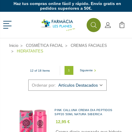
Haz tus compras online fácil y rápido. Envío gratis en
pedidos superiores a 50€.
Menú
Buscar
Mi Cuenta
Mi Ca
Buscar
Inicio
COSMÉTICA FACIAL
CREMAS FACIALES
HIDRATANTES
1
Siguiente
12 of 18 Items
Ordenar por:
PINK CALLUNA CREMA DIA PEPTIDOS
SPF20 50ML NATURA SIBERICA
12,95 €
Crema diaria avanzada que hidrata