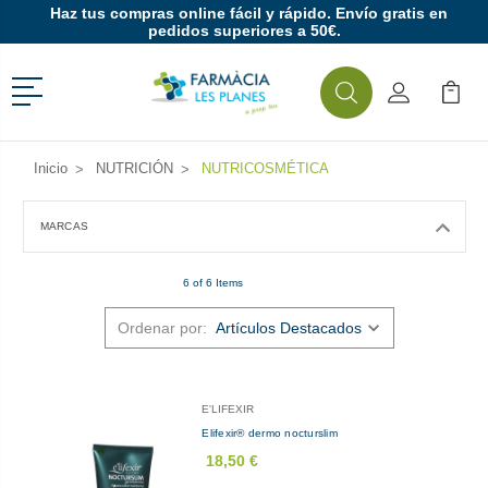
Haz tus compras online fácil y rápido. Envío gratis en
pedidos superiores a 50€.
Menú
Buscar
Mi Cuenta
Mi Ca
Buscar
Inicio
NUTRICIÓN
NUTRICOSMÉTICA
MARCAS
6 of 6 Items
Ordenar por:
E'LIFEXIR
Elifexir® dermo nocturslim
18,50 €