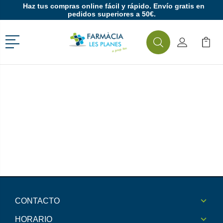
Haz tus compras online fácil y rápido. Envío gratis en
pedidos superiores a 50€.
Menú
Buscar
Mi Cuenta
Mi Ca
Buscar
CONTACTO
HORARIO