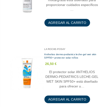
mixta/grasa está diseñado para
proporcionar cuidados específicos
…
AGREGAR AL CARRITO
LA ROCHE-POSAY
Anthelios dermo-pediatrics leche-gel wet skin
SPF50+ protector solar niños
26,50 €
El protector solar ANTHELIOS
DERMO-PEDIATRICS LECHE-GEL
WET SKIN SPF50+ está diseñado
para ofrecer u…
AGREGAR AL CARRITO