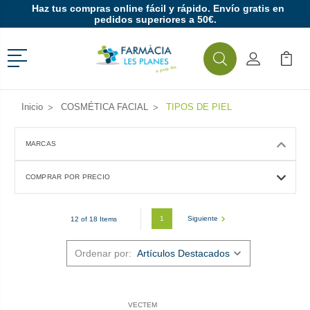
Haz tus compras online fácil y rápido. Envío gratis en
pedidos superiores a 50€.
Menú
Buscar
Mi Cuenta
Mi Ca
Buscar
Inicio
COSMÉTICA FACIAL
TIPOS DE PIEL
MARCAS
COMPRAR POR PRECIO
1
Siguiente
12 of 18 Items
Ordenar por:
VECTEM