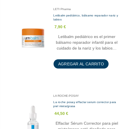
LETI Pharma
Letibalm pediátrico, bálsamo reparador nariz y
labios
7,90 €
Letibalm pediátrico es el primer
bálsamo reparador infantil para el
cuidado de la nariz y los labios…
AGREGAR AL CARRITO
LA ROCHE-POSAY
La roche posay effaclar serum corrector para
piel mixta/grasa
44,50 €
Effaclar Sérum Corrector para piel