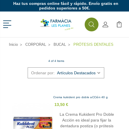
Haz tus compras online fácil y rápido. Envío gratis en
pedidos superiores a 50€.
Menú
Buscar
Mi Cuenta
Mi Ca
Buscar
Inicio
CORPORAL
BUCAL
PRÓTESIS DENTALES
4 of 4 Items
Ordenar por:
Crema kukident pro doble aCCión 40 g
13,50 €
La Crema Kukident Pro Doble
Acción es ideal para fijar la
dentadura postiza (o prótesis