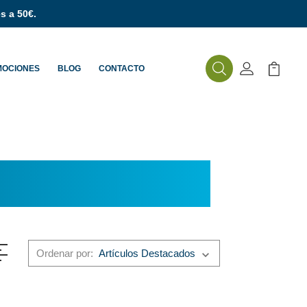
s a 50€.
MOCIONES
BLOG
CONTACTO
Buscar
Mi Cuenta
Mi Carr
Ordenar por: