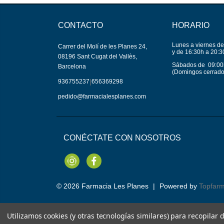
CONTACTO
HORARIO
Lunes a viernes de
Carrer del Molí de les Planes 24,
y de 16:30h a 20:3
08196 Sant Cugat del Vallès,
Sábados de 09:00
Barcelona
(Domingos cerrado
|
936755237
656369298
pedido@farmacialesplanes.com
CONÉCTATE CON NOSOTROS
Instagram
Facebook
© 2026
Farmacia Les Planes
|
Powered by
Topfar
Utilizamos cookies (y otras tecnologías similares) para recopilar