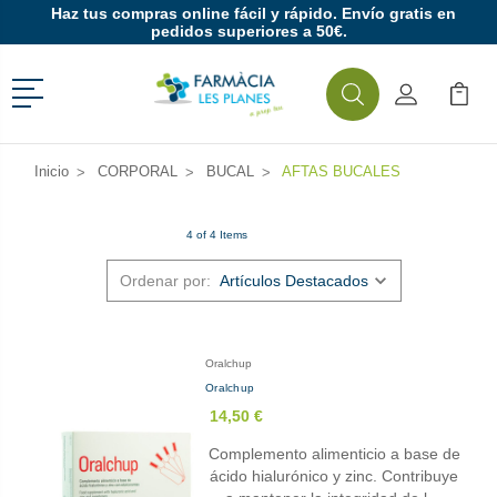
Haz tus compras online fácil y rápido. Envío gratis en
pedidos superiores a 50€.
Menú
Buscar
Mi Cuenta
Mi Ca
Buscar
Inicio
CORPORAL
BUCAL
AFTAS BUCALES
4 of 4 Items
Ordenar por:
Oralchup
Oralchup
14,50 €
Complemento alimenticio a base de
ácido hialurónico y zinc. Contribuye