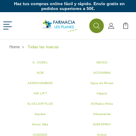
Haz tus compras online fácil y rápido. Envío gratis en
pedidos superiores a 50€.
Menú
Buscar
Mi Cuenta
Mi Ca
Buscar
Home
Todas las marcas
A. VOGEL
ABOCA
ACM
ACOFARMA
AEROCHAMBER
Agua de Rosas
AIR LIFT
Algasiv
ALOCLAIR PLUS
AOKlabs Africa
Aquilea
Arkopharma
Arturo Alba
AUDISPRAY
AUSONIA
Avène