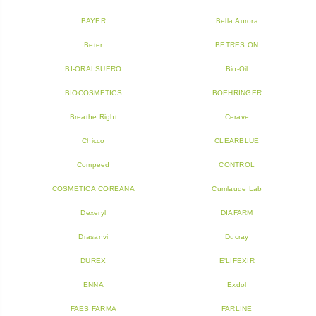
BAYER
Bella Aurora
Beter
BETRES ON
BI-ORALSUERO
Bio-Oil
BIOCOSMETICS
BOEHRINGER
Breathe Right
Cerave
Chicco
CLEARBLUE
Compeed
CONTROL
COSMETICA COREANA
Cumlaude Lab
Dexeryl
DIAFARM
Drasanvi
Ducray
DUREX
E'LIFEXIR
ENNA
Exdol
FAES FARMA
FARLINE