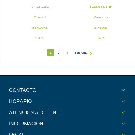
FarmaConfort
FARMALASTIC
Fluocaril
Genocure
GERCARE
GINEGEA
GOIBI
GSK
1
2
3
Siguiente
CONTACTO
HORARIO
ATENCIÓN AL CLIENTE
INFORMACIÓN
LEGAL