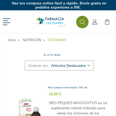
Haz tus compras online fácil y rápido. Envío gratis en
pedidos superiores a 50€.
Menú
Buscar
Mi Cuenta
Mi Ca
Buscar
Inicio
NUTRICIÓN
VITAMINAS
11 of 11 Items
Ordenar por:
Neo peques mocosytos 150 mL
12,90 €
NEO PEQUES MOCOSYTOS es un
suplemento infantil indicado para
aliviar los síntomas de los